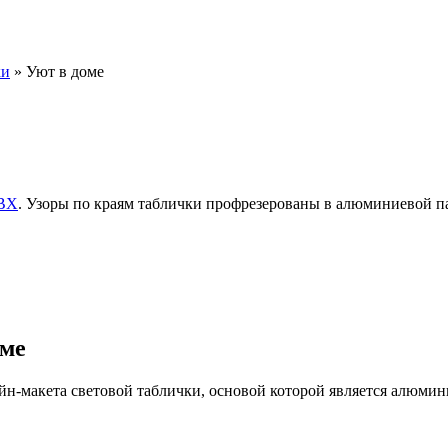
ки
» Уют в доме
ПВХ
. Узоры по краям таблички профрезерованы в алюминиевой п
оме
айн-макета световой таблички, основой которой является алюми