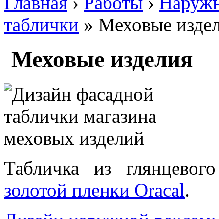
Главная
›
Работы
›
Наружн
таблички
» Меховые изде
Меховые изделия
Табличка из глянцевог
золотой пленки Oracal
.