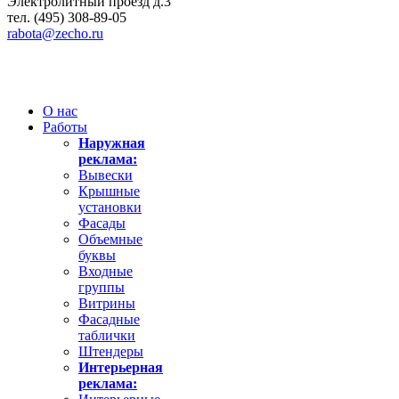
Электролитный проезд д.3
тел. (495) 308-89-05
rabota@zecho.ru
О нас
Работы
Наружная
реклама:
Вывески
Крышные
установки
Фасады
Объемные
буквы
Входные
группы
Витрины
Фасадные
таблички
Штендеры
Интерьерная
реклама: