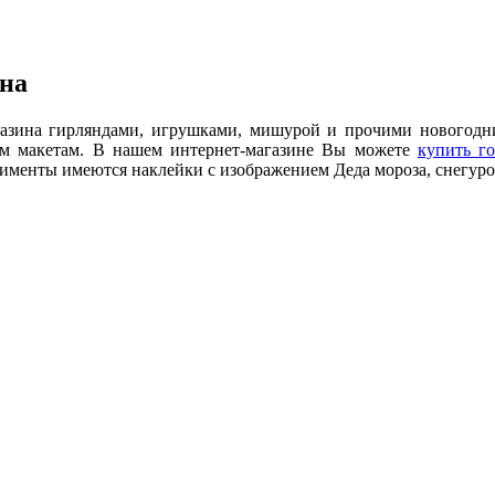
ина
газина гирляндами, игрушками, мишурой и прочими новогод
ным макетам. В нашем интернет-магазине Вы можете
купить г
тименты имеются наклейки с изображением Деда мороза, снегуро