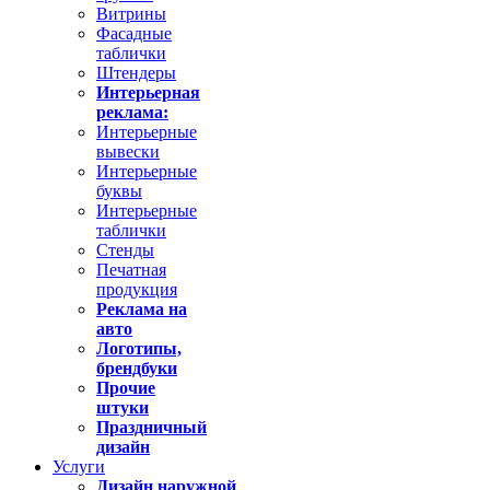
Витрины
Фасадные
таблички
Штендеры
Интерьерная
реклама:
Интерьерные
вывески
Интерьерные
буквы
Интерьерные
таблички
Стенды
Печатная
продукция
Реклама на
авто
Логотипы,
брендбуки
Прочие
штуки
Праздничный
дизайн
Услуги
Дизайн наружной