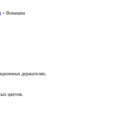
и
» Bonasana
анционных держателях.
ных цветов.