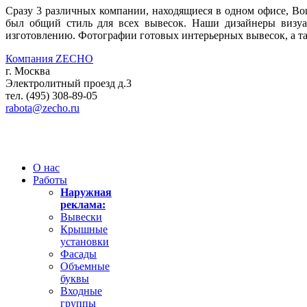
Сразу 3 различных компании, находящиеся в одном офисе, B
был общий стиль для всех вывесок. Наши дизайнеры визуа
изготовлению. Фотографии готовых интерьерных вывесок, а т
Компания ZECHO
г. Москва
Электролитный проезд д.3
тел. (495) 308-89-05
rabota@zecho.ru
О нас
Работы
Наружная
реклама:
Вывески
Крышные
установки
Фасады
Объемные
буквы
Входные
группы