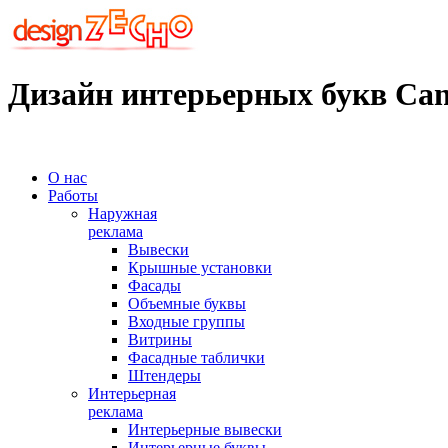
Дизайн интерьерных букв Ca
О нас
Работы
Наружная
реклама
Вывески
Крышные установки
Фасады
Объемные буквы
Входные группы
Витрины
Фасадные таблички
Штендеры
Интерьерная
реклама
Интерьерные вывески
Интерьерные буквы