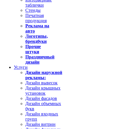
таблички
Стенды
Печатная
продукция
Реклама на
авто
Логотипы,
брендбуки
Прочие
штуки
Праздничный
дизайн
Услуги
Дизайн наружной
рекламы:
Дизайн вывесок
Дизайн крышных
установок
Дизайн фасадов
Дизайн объемных
букв
Дизайн входных
групп
Дизайн витрин