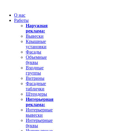
О нас
Работы
Наружная
реклама:
Вывески
Крышные
установки
Фасады
Объемные
буквы
Входные
группы
Витрины
Фасадные
таблички
Штендеры
Интерьерная
реклама:
Интерьерные
вывески
Интерьерные
буквы
Интерьерные