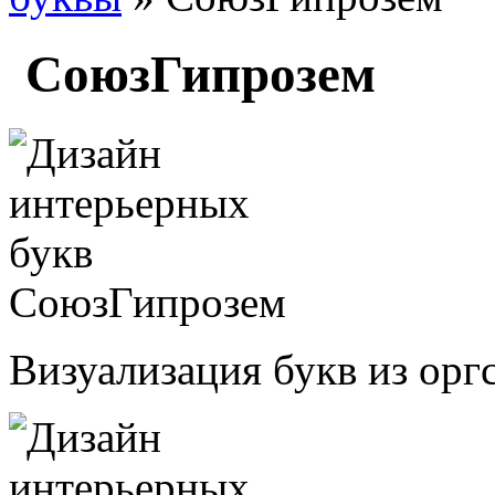
СоюзГипрозем
Визуализация букв из оргс