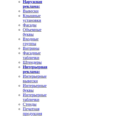
Наружная
реклама:
Вывески
Крышные
установки
Фасады
Объемные
буквы
Входные
группы
Витрины
Фасадные
таблички
Штендеры
Интерьерная
реклама:
Интерьерные
вывески
Интерьерные
буквы
Интерьерные
таблички
Стенды
Печатная
продукция